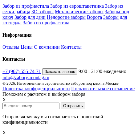
Забор из профнастила
Забор из евроштакетника
Забор из
сетки рабица
3D заборы
Металлические заборы
Заборы под
ключ
Забор для дачи
Недорогие заборы
Ворота
Заборы для
коттеджа
Забор из профнастила
Информация
Отзывы
Цены
О компании
Контакты
Контакты
+7 (967) 555-74-71
9:00 - 21:00 ежедневно
Заказать звонок
info@zabory-montag.ru
© 2026, Изготовление и строительство заборов под ключ в Москве
Политика конфиденциальности
Пользовательское соглашение
Поможем с расчетом и выбором забора
X
Отправить
Отправляя заявку вы соглашаетесь с политикой
конфиденциальности
X