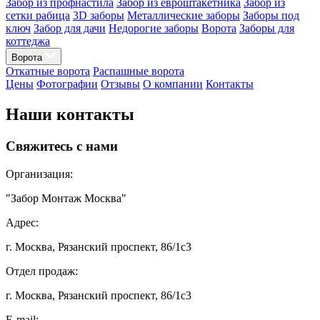
Забор из профнастила
Забор из евроштакетника
Забор из
сетки рабица
3D заборы
Металлические заборы
Заборы под
ключ
Забор для дачи
Недорогие заборы
Ворота
Заборы для
коттеджа
Ворота
Откатные ворота
Распашные ворота
Цены
Фотографии
Отзывы
О компании
Контакты
Наши контакты
Свяжитесь с нами
Организация:
"Забор Монтаж Москва"
Адрес:
г. Москва, Рязанский проспект, 86/1с3
Отдел продаж:
г. Москва, Рязанский проспект, 86/1с3
E-mail: