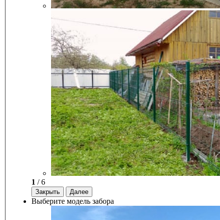
1
/ 6
Закрыть
Далее
Выберите модель забора