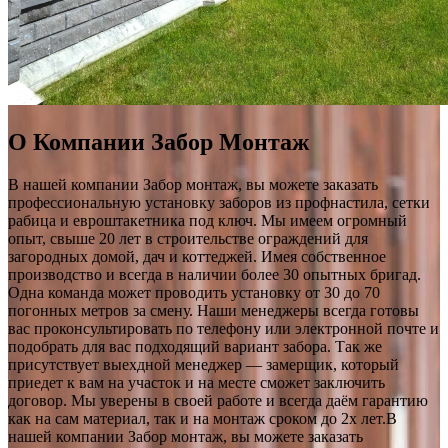
О Компании Забор Монтаж
В нашей компании Забор монтаж, вы можете заказать
профессиональную установку заборов из профнастила, сетки
рабица и евроштакетника под ключ. Мы имеем огромный
опыт, свыше 20 лет в строительстве ограждений для
загородных домой, дач и коттеджей. Имея собственное
производство и всегда в наличии более 30 опытных бригад.
Одна команда может проводить установку от 30 до 70
погонных метров за смену. Наши менеджеры всегда готовы
вас проконсультировать по телефону или электронной почте и
подобрать для вас подходящий вариант забора. Так же
присутствует выехдной менеджер — замерщик, который
приедет к вам на участок и на месте сможет заключить
договор. Мы уверены в своей работе и всегда даём гарантию
как на сам материал, так и на монтаж сроком до 2х лет.В
нашей компании Забор монтаж, вы можете заказать