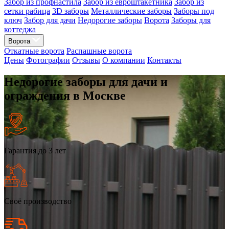
Забор из профнастила
Забор из евроштакетника
Забор из
сетки рабица
3D заборы
Металлические заборы
Заборы под
ключ
Забор для дачи
Недорогие заборы
Ворота
Заборы для
коттеджа
Ворота
Откатные ворота
Распашные ворота
Цены
Фотографии
Отзывы
О компании
Контакты
Недорогие заборы для дачи и
ограждения в Москве
Гарантия до 3 лет
Своё производство