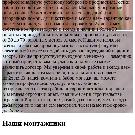
профессиональную установку заборов из профнастила, сетки
рабица и евроштакетника под ключ. Мы имеем огромный
опыт, свыше 20 лет в строительстве ограждений для
загородных домой, дач и коттедже и всегда даём гарантию как
на сам материал, так и на монтаж сроком до 2х лет. Имея
собственное производство и всегда в наличии более 30
опытных бригад. Одна команда может проводить установку
от 30 до 70 погонных метров за смену. Наши менеджеры
всегда готовы вас проконсультировать по телефону или
электронной почте и подобрать для вас подходящий вариант
забора. Так же присутствует выехдной менеджер — замерщик,
который приедет к вам на участок и на месте сможет
заключить договор. Мы уверены в своей работе и всегда даём
гарантию как на сам материал, так и на монтаж сроком
до 2х лет.В нашей компании Забор монтаж, вы можете
заказать профессиональную установку заборов
из профнастила, сетки рабица и евроштакетника под ключ.
Мы имеем огромный опыт, свыше 20 лет в строительстве
ограждений для загородных домой, дач и коттедже и всегда
даём гарантию как на сам материал, так и на монтаж сроком
до 2х лет.
Наши монтажники