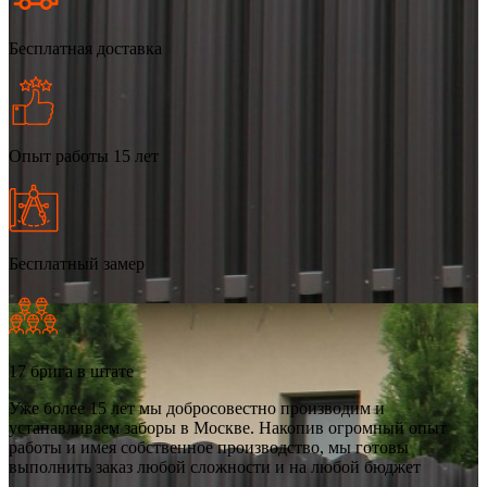
Бесплатная доставка
Опыт работы 15 лет
Бесплатный замер
17 брига в штате
Уже более 15 лет мы добросовестно производим и
устанавливаем заборы в Москве. Накопив огромный опыт
работы и имея собственное производство, мы готовы
выполнить заказ любой сложности и на любой бюджет