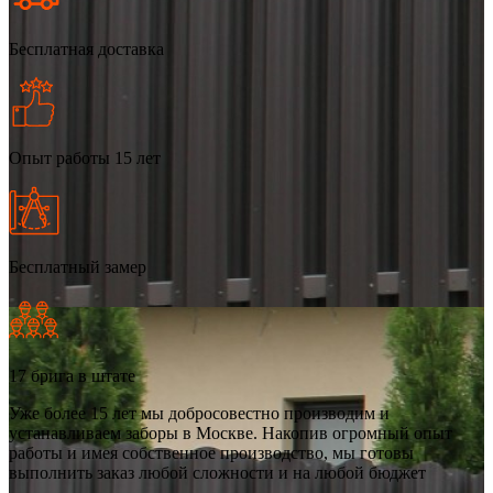
Бесплатная доставка
Опыт работы 15 лет
Бесплатный замер
17 брига в штате
Уже более 15 лет мы добросовестно производим и
устанавливаем заборы в Москве. Накопив огромный опыт
работы и имея собственное производство, мы готовы
выполнить заказ любой сложности и на любой бюджет