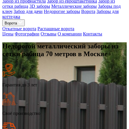
Забор из профнастила
Забор из евроштакетника
Забор из
сетки рабица
3D заборы
Металлические заборы
Заборы под
ключ
Забор для дачи
Недорогие заборы
Ворота
Заборы для
коттеджа
Ворота
Откатные ворота
Распашные ворота
Цены
Фотографии
Отзывы
О компании
Контакты
Недорогой металлический заборы из
сетки рабица 70 метров в Москве
Гарантия до 3 лет
Своё производство