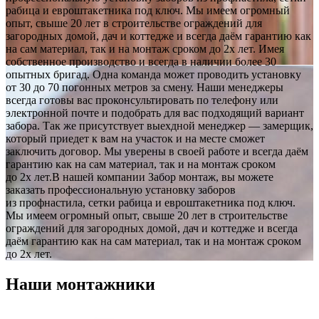
рабица и евроштакетника под ключ. Мы имеем огромный
опыт, свыше 20 лет в строительстве ограждений для
загородных домой, дач и коттедже и всегда даём гарантию как
на сам материал, так и на монтаж сроком до 2х лет. Имея
собственное производство и всегда в наличии более 30
опытных бригад. Одна команда может проводить установку
от 30 до 70 погонных метров за смену. Наши менеджеры
всегда готовы вас проконсультировать по телефону или
электронной почте и подобрать для вас подходящий вариант
забора. Так же присутствует выехдной менеджер — замерщик,
который приедет к вам на участок и на месте сможет
заключить договор. Мы уверены в своей работе и всегда даём
гарантию как на сам материал, так и на монтаж сроком
до 2х лет.В нашей компании Забор монтаж, вы можете
заказать профессиональную установку заборов
из профнастила, сетки рабица и евроштакетника под ключ.
Мы имеем огромный опыт, свыше 20 лет в строительстве
ограждений для загородных домой, дач и коттедже и всегда
даём гарантию как на сам материал, так и на монтаж сроком
до 2х лет.
Наши монтажники