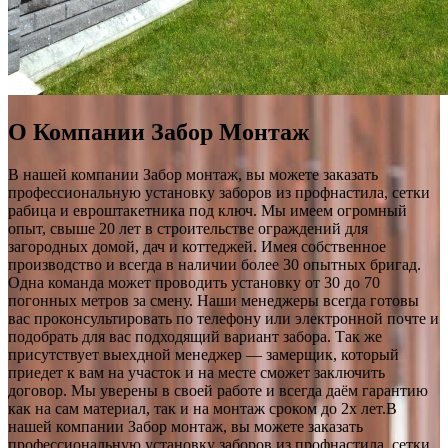
О Компании Забор Монтаж
В нашей компании Забор монтаж, вы можете заказать
профессиональную установку заборов из профнастила, сетки
рабица и евроштакетника под ключ. Мы имеем огромный
опыт, свыше 20 лет в строительстве ограждений для
загородных домой, дач и коттеджей. Имея собственное
производство и всегда в наличии более 30 опытных бригад.
Одна команда может проводить установку от 30 до 70
погонных метров за смену. Наши менеджеры всегда готовы
вас проконсультировать по телефону или электронной почте и
подобрать для вас подходящий вариант забора. Так же
присутствует выехдной менеджер — замерщик, который
приедет к вам на участок и на месте сможет заключить
договор. Мы уверены в своей работе и всегда даём гарантию
как на сам материал, так и на монтаж сроком до 2х лет.В
нашей компании Забор монтаж, вы можете заказать
профессиональную установку заборов из профнастила, сетки