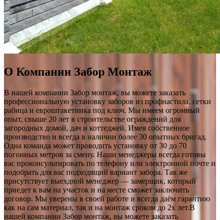
О Компании Забор Монтаж
В нашей компании Забор монтаж, вы можете заказать
профессиональную установку заборов из профнастила, сетки
рабица и евроштакетника под ключ. Мы имеем огромный
опыт, свыше 20 лет в строительстве ограждений для
загородных домой, дач и коттеджей. Имея собственное
производство и всегда в наличии более 30 опытных бригад.
Одна команда может проводить установку от 30 до 70
погонных метров за смену. Наши менеджеры всегда готовы
вас проконсультировать по телефону или электронной почте и
подобрать для вас подходящий вариант забора. Так же
присутствует выехдной менеджер — замерщик, который
приедет к вам на участок и на месте сможет заключить
договор. Мы уверены в своей работе и всегда даём гарантию
как на сам материал, так и на монтаж сроком до 2х лет.В
нашей компании Забор монтаж, вы можете заказать