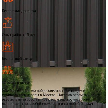
Бесплатная доставка
Опыт работы 15 лет
Бесплатный замер
17 брига в штате
Уже более 15 лет мы добросовестно производим и
устанавливаем заборы в Москве. Накопив огромный опыт
работы и имея собственное производство, мы готовы
выполнить заказ любой сложности и на любой бюджет