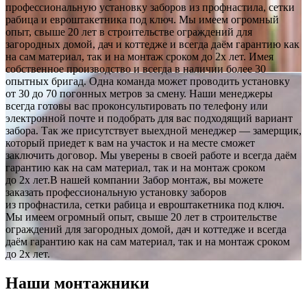
профессиональную установку заборов из профнастила, сетки
рабица и евроштакетника под ключ. Мы имеем огромный
опыт, свыше 20 лет в строительстве ограждений для
загородных домой, дач и коттедже и всегда даём гарантию как
на сам материал, так и на монтаж сроком до 2х лет. Имея
собственное производство и всегда в наличии более 30
опытных бригад. Одна команда может проводить установку
от 30 до 70 погонных метров за смену. Наши менеджеры
всегда готовы вас проконсультировать по телефону или
электронной почте и подобрать для вас подходящий вариант
забора. Так же присутствует выехдной менеджер — замерщик,
который приедет к вам на участок и на месте сможет
заключить договор. Мы уверены в своей работе и всегда даём
гарантию как на сам материал, так и на монтаж сроком
до 2х лет.В нашей компании Забор монтаж, вы можете
заказать профессиональную установку заборов
из профнастила, сетки рабица и евроштакетника под ключ.
Мы имеем огромный опыт, свыше 20 лет в строительстве
ограждений для загородных домой, дач и коттедже и всегда
даём гарантию как на сам материал, так и на монтаж сроком
до 2х лет.
Наши монтажники