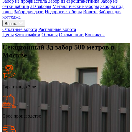
Забор из профнастила
Забор из евроштакетника
Забор из
сетки рабица
3D заборы
Металлические заборы
Заборы под
ключ
Забор для дачи
Недорогие заборы
Ворота
Заборы для
коттеджа
Ворота
Откатные ворота
Распашные ворота
Цены
Фотографии
Отзывы
О компании
Контакты
Секционный 3д забор 500 метров в
Москве
Гарантия до 3 лет
Своё производство