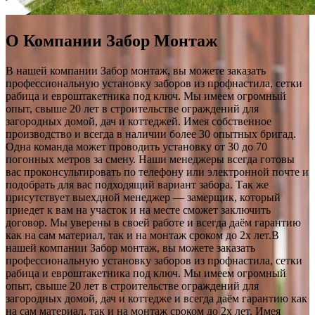
О Компании Забор Монтаж
В нашей компании Забор монтаж, вы можете заказать
профессиональную установку заборов из профнастила, сетки
рабица и евроштакетника под ключ. Мы имеем огромный
опыт, свыше 20 лет в строительстве ограждений для
загородных домой, дач и коттеджей. Имея собственное
производство и всегда в наличии более 30 опытных бригад.
Одна команда может проводить установку от 30 до 70
погонных метров за смену. Наши менеджеры всегда готовы
вас проконсультировать по телефону или электронной почте и
подобрать для вас подходящий вариант забора. Так же
присутствует выехдной менеджер — замерщик, который
приедет к вам на участок и на месте сможет заключить
договор. Мы уверены в своей работе и всегда даём гарантию
как на сам материал, так и на монтаж сроком до 2х лет.В
нашей компании Забор монтаж, вы можете заказать
профессиональную установку заборов из профнастила, сетки
рабица и евроштакетника под ключ. Мы имеем огромный
опыт, свыше 20 лет в строительстве ограждений для
загородных домой, дач и коттедже и всегда даём гарантию как
на сам материал, так и на монтаж сроком до 2х лет. Имея