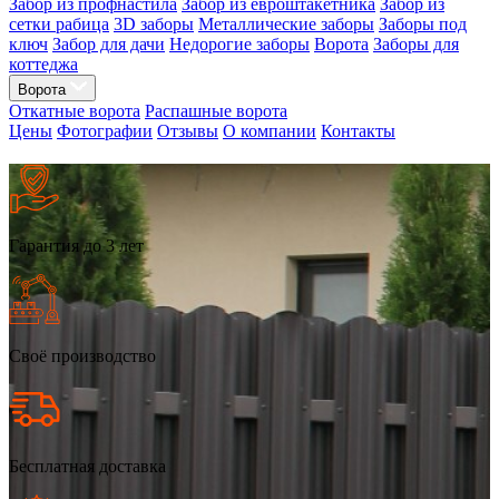
Забор из профнастила
Забор из евроштакетника
Забор из
сетки рабица
3D заборы
Металлические заборы
Заборы под
ключ
Забор для дачи
Недорогие заборы
Ворота
Заборы для
коттеджа
Ворота
Откатные ворота
Распашные ворота
Цены
Фотографии
Отзывы
О компании
Контакты
Гарантия до 3 лет
Своё производство
Бесплатная доставка