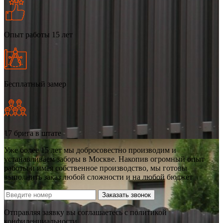
Опыт работы 15 лет
Бесплатный замер
17 брига в штате
Уже более 15 лет мы добросовестно производим и
устанавливаем заборы в Москве. Накопив огромный опыт
работы и имея собственное производство, мы готовы
выполнить заказ любой сложности и на любой бюджет
Заказать звонок
Отправляя заявку вы соглашаетесь с политикой
конфиденциальности