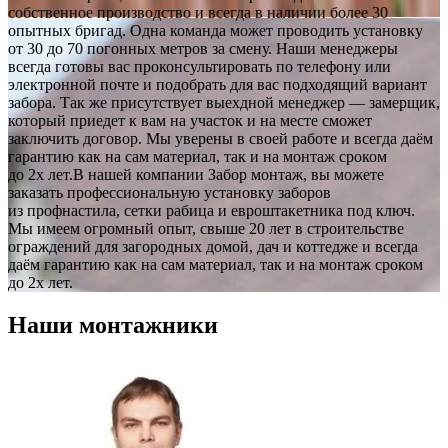
собственное производство и всегда в наличии более 30
опытных бригад. Одна команда может проводить установку
от 30 до 70 погонных метров за смену. Наши менеджеры
всегда готовы вас проконсультировать по телефону или
электронной почте и подобрать для вас подходящий вариант
забора. Так же присутствует выехдной менеджер — замерщик,
который приедет к вам на участок и на месте сможет
заключить договор. Мы уверены в своей работе и всегда даём
гарантию как на сам материал, так и на монтаж сроком
до 2х лет.В нашей компании Забор монтаж, вы можете
заказать профессиональную установку заборов
из профнастила, сетки рабица и евроштакетника под ключ.
Мы имеем огромный опыт, свыше 20 лет в строительстве
ограждений для загородных домой, дач и коттедже и всегда
даём гарантию как на сам материал, так и на монтаж сроком
до 2х лет.
Наши монтажники