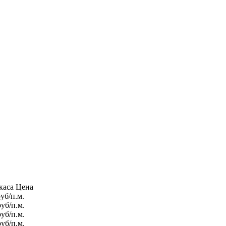
каса
Цена
уб/п.м.
уб/п.м.
уб/п.м.
уб/п.м.