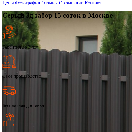
Цены
Фотографии
Отзывы
О компании
Контакты
Серый 3д забор 15 соток в Москве
Гарантия до 3 лет
Своё производство
Бесплатная доставка