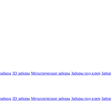
 рабица
3D заборы
Металлические заборы
Заборы под ключ
Забор
 рабица
3D заборы
Металлические заборы
Заборы под ключ
Забор