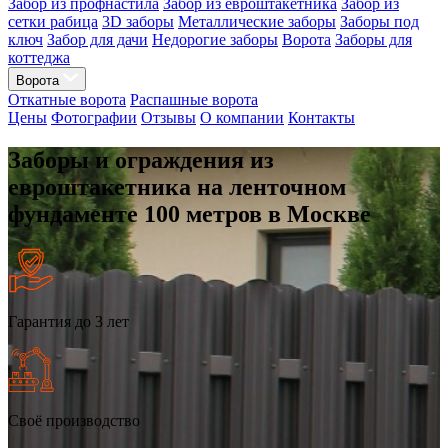
Забор из профнастила
Забор из евроштакетника
Забор из
сетки рабица
3D заборы
Металлические заборы
Заборы под
ключ
Забор для дачи
Недорогие заборы
Ворота
Заборы для
коттеджа
Ворота
Откатные ворота
Распашные ворота
Цены
Фотографии
Отзывы
О компании
Контакты
Заборы и ограждения из
евроштакетника на ленточном
фундаменте 100 метров в Москве
Гарантия до 3 лет
Своё производство