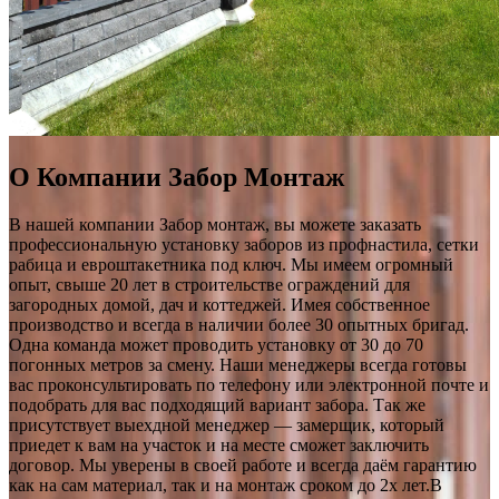
О Компании Забор Монтаж
В нашей компании Забор монтаж, вы можете заказать
профессиональную установку заборов из профнастила, сетки
рабица и евроштакетника под ключ. Мы имеем огромный
опыт, свыше 20 лет в строительстве ограждений для
загородных домой, дач и коттеджей. Имея собственное
производство и всегда в наличии более 30 опытных бригад.
Одна команда может проводить установку от 30 до 70
погонных метров за смену. Наши менеджеры всегда готовы
вас проконсультировать по телефону или электронной почте и
подобрать для вас подходящий вариант забора. Так же
присутствует выехдной менеджер — замерщик, который
приедет к вам на участок и на месте сможет заключить
договор. Мы уверены в своей работе и всегда даём гарантию
как на сам материал, так и на монтаж сроком до 2х лет.В