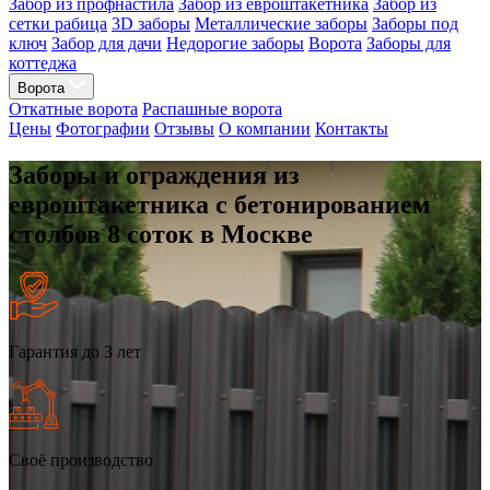
Забор из профнастила
Забор из евроштакетника
Забор из
сетки рабица
3D заборы
Металлические заборы
Заборы под
ключ
Забор для дачи
Недорогие заборы
Ворота
Заборы для
коттеджа
Ворота
Откатные ворота
Распашные ворота
Цены
Фотографии
Отзывы
О компании
Контакты
Заборы и ограждения из
евроштакетника с бетонированием
столбов 8 соток в Москве
Гарантия до 3 лет
Своё производство