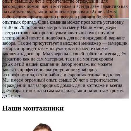
опыт, свыше 20 лет в строительстве ограждений для
загородных домой, дач и коттедже и всегда даём гарантию как
на сам материал, так и на монтаж сроком до 2х лет. Имея
собственное производство и всегда в наличии более 30
опытных бригад. Одна команда может проводить установку
от 30 до 70 погонных метров за смену. Наши менеджеры
всегда готовы вас проконсультировать по телефону или
электронной почте и подобрать для вас подходящий вариант
забора. Так же присутствует выехдной менеджер — замерщик,
который приедет к вам на участок и на месте сможет
заключить договор. Мы уверены в своей работе и всегда даём
гарантию как на сам материал, так и на монтаж сроком
до 2х лет.В нашей компании Забор монтаж, вы можете
заказать профессиональную установку заборов
из профнастила, сетки рабица и евроштакетника под ключ.
Мы имеем огромный опыт, свыше 20 лет в строительстве
ограждений для загородных домой, дач и коттедже и всегда
даём гарантию как на сам материал, так и на монтаж сроком
до 2х лет.
Наши монтажники