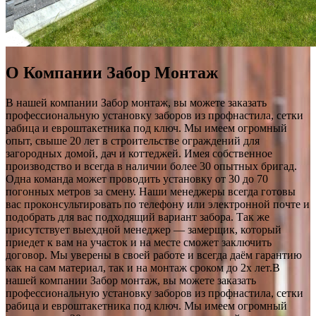
О Компании Забор Монтаж
В нашей компании Забор монтаж, вы можете заказать
профессиональную установку заборов из профнастила, сетки
рабица и евроштакетника под ключ. Мы имеем огромный
опыт, свыше 20 лет в строительстве ограждений для
загородных домой, дач и коттеджей. Имея собственное
производство и всегда в наличии более 30 опытных бригад.
Одна команда может проводить установку от 30 до 70
погонных метров за смену. Наши менеджеры всегда готовы
вас проконсультировать по телефону или электронной почте и
подобрать для вас подходящий вариант забора. Так же
присутствует выехдной менеджер — замерщик, который
приедет к вам на участок и на месте сможет заключить
договор. Мы уверены в своей работе и всегда даём гарантию
как на сам материал, так и на монтаж сроком до 2х лет.В
нашей компании Забор монтаж, вы можете заказать
профессиональную установку заборов из профнастила, сетки
рабица и евроштакетника под ключ. Мы имеем огромный