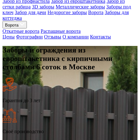
Забор из профнастила
Забор из евроштакетника
Забор из
сетки рабица
3D заборы
Металлические заборы
Заборы под
ключ
Забор для дачи
Недорогие заборы
Ворота
Заборы для
коттеджа
Ворота
Откатные ворота
Распашные ворота
Цены
Фотографии
Отзывы
О компании
Контакты
Заборы и ограждения из
евроштакетника с кирпичными
столбами 6 соток в Москве
Гарантия до 3 лет
Своё производство