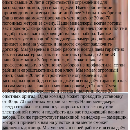
опыт, свыше 20 лет в строительстве ограждений для
загородных домой, дач и коттеджей. Имея собственное
производство и всегда в наличии более 30 опытных бригад.
Одна команда может проводить установку от 30 до 70
погонных метров за смену. Наши менеджеры всегда готовы
вас проконсультировать по телефону или электронной почте и
подобрать для вас подходящий вариант забора. Так же
присутствует выехдной менеджер — замерщик, который
приедет к вам на участок и на месте сможет заключить
договор. Мы уверены в своей работе и всегда даём гарантию
как на сам материал, так и на монтаж сроком до 2х лет.В
нашей компании Забор монтаж, вы можете заказать
профессиональную установку заборов из профнастила, сетки
рабица и евроштакетника под ключ. Мы имеем огромный
опыт, свыше 20 лет в строительстве ограждений для
загородных домой, дач и коттедже и всегда даём гарантию как
на сам материал, так и на монтаж сроком до 2х лет. Имея
собственное производство и всегда в наличии более 30
опытных бригад. Одна команда может проводить установку
от 30 до 70 погонных метров за смену. Наши менеджеры
всегда готовы вас проконсультировать по телефону или
электронной почте и подобрать для вас подходящий вариант
забора. Так же присутствует выехдной менеджер — замерщик,
который приедет к вам на участок и на месте сможет
заключить договор. Мы уверены в своей работе и всегда даём