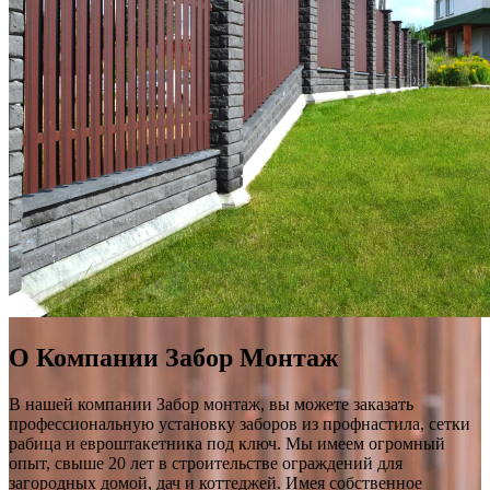
О Компании Забор Монтаж
В нашей компании Забор монтаж, вы можете заказать
профессиональную установку заборов из профнастила, сетки
рабица и евроштакетника под ключ. Мы имеем огромный
опыт, свыше 20 лет в строительстве ограждений для
загородных домой, дач и коттеджей. Имея собственное