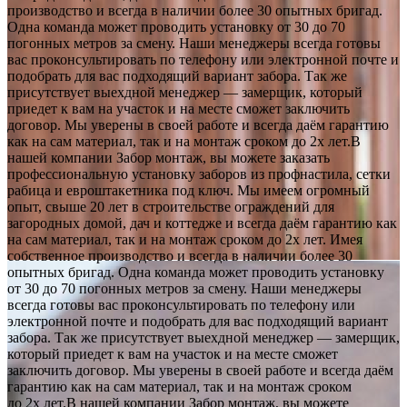
производство и всегда в наличии более 30 опытных бригад.
Одна команда может проводить установку от 30 до 70
погонных метров за смену. Наши менеджеры всегда готовы
вас проконсультировать по телефону или электронной почте и
подобрать для вас подходящий вариант забора. Так же
присутствует выехдной менеджер — замерщик, который
приедет к вам на участок и на месте сможет заключить
договор. Мы уверены в своей работе и всегда даём гарантию
как на сам материал, так и на монтаж сроком до 2х лет.В
нашей компании Забор монтаж, вы можете заказать
профессиональную установку заборов из профнастила, сетки
рабица и евроштакетника под ключ. Мы имеем огромный
опыт, свыше 20 лет в строительстве ограждений для
загородных домой, дач и коттедже и всегда даём гарантию как
на сам материал, так и на монтаж сроком до 2х лет. Имея
собственное производство и всегда в наличии более 30
опытных бригад. Одна команда может проводить установку
от 30 до 70 погонных метров за смену. Наши менеджеры
всегда готовы вас проконсультировать по телефону или
электронной почте и подобрать для вас подходящий вариант
забора. Так же присутствует выехдной менеджер — замерщик,
который приедет к вам на участок и на месте сможет
заключить договор. Мы уверены в своей работе и всегда даём
гарантию как на сам материал, так и на монтаж сроком
до 2х лет.В нашей компании Забор монтаж, вы можете