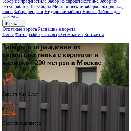
Забор из профнастила
Забор из евроштакетника
Забор из
сетки рабица
3D заборы
Металлические заборы
Заборы под
ключ
Забор для дачи
Недорогие заборы
Ворота
Заборы для
коттеджа
Ворота
Откатные ворота
Распашные ворота
Цены
Фотографии
Отзывы
О компании
Контакты
Заборы и ограждения из
евроштакетника с воротами и
калиткой 200 метров в Москве
Гарантия до 3 лет
Своё производство