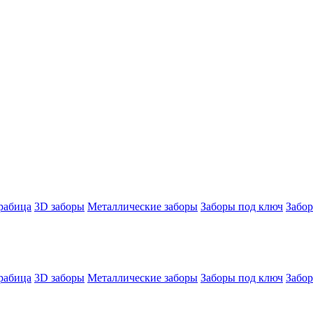
 рабица
3D заборы
Металлические заборы
Заборы под ключ
Забор
 рабица
3D заборы
Металлические заборы
Заборы под ключ
Забор