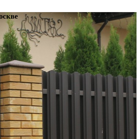
оскве