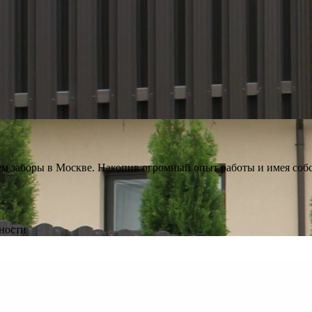
ем заборы в Москве. Накопив огромный опыт работы и имея соб
ьности