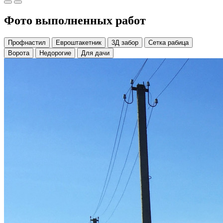
Фото выполненных работ
Профнастил
Евроштакетник
3Д забор
Сетка рабица
Ворота
Недорогие
Для дачи