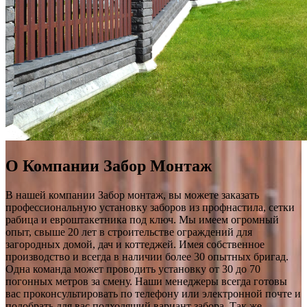
О Компании Забор Монтаж
В нашей компании Забор монтаж, вы можете заказать
профессиональную установку заборов из профнастила, сетки
рабица и евроштакетника под ключ. Мы имеем огромный
опыт, свыше 20 лет в строительстве ограждений для
загородных домой, дач и коттеджей. Имея собственное
производство и всегда в наличии более 30 опытных бригад.
Одна команда может проводить установку от 30 до 70
погонных метров за смену. Наши менеджеры всегда готовы
вас проконсультировать по телефону или электронной почте и
подобрать для вас подходящий вариант забора. Так же