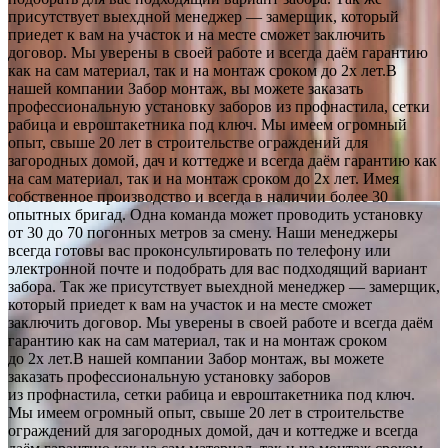
присутствует выехдной менеджер — замерщик, который
приедет к вам на участок и на месте сможет заключить
договор. Мы уверены в своей работе и всегда даём гарантию
как на сам материал, так и на монтаж сроком до 2х лет.В
нашей компании Забор монтаж, вы можете заказать
профессиональную установку заборов из профнастила, сетки
рабица и евроштакетника под ключ. Мы имеем огромный
опыт, свыше 20 лет в строительстве ограждений для
загородных домой, дач и коттедже и всегда даём гарантию как
на сам материал, так и на монтаж сроком до 2х лет. Имея
собственное производство и всегда в наличии более 30
опытных бригад. Одна команда может проводить установку
от 30 до 70 погонных метров за смену. Наши менеджеры
всегда готовы вас проконсультировать по телефону или
электронной почте и подобрать для вас подходящий вариант
забора. Так же присутствует выехдной менеджер — замерщик,
который приедет к вам на участок и на месте сможет
заключить договор. Мы уверены в своей работе и всегда даём
гарантию как на сам материал, так и на монтаж сроком
до 2х лет.В нашей компании Забор монтаж, вы можете
заказать профессиональную установку заборов
из профнастила, сетки рабица и евроштакетника под ключ.
Мы имеем огромный опыт, свыше 20 лет в строительстве
ограждений для загородных домой, дач и коттедже и всегда