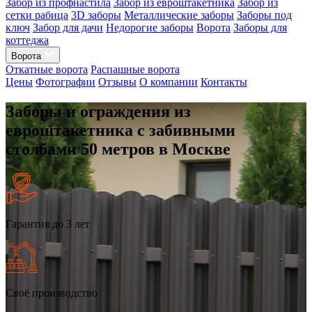
Забор из профнастила
Забор из евроштакетника
Забор из
сетки рабица
3D заборы
Металлические заборы
Заборы под
ключ
Забор для дачи
Недорогие заборы
Ворота
Заборы для
коттеджа
Ворота
Откатные ворота
Распашные ворота
Цены
Фотографии
Отзывы
О компании
Контакты
Заборы и ограждения из
евроштакетника с забивными
столбами 50 метров в Москве
Гарантия до 3 лет
Своё производство