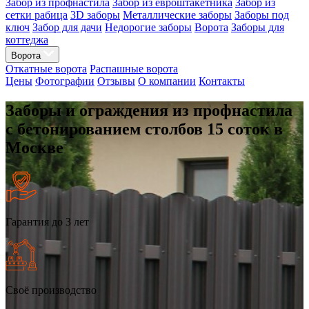
Забор из профнастила
Забор из евроштакетника
Забор из
сетки рабица
3D заборы
Металлические заборы
Заборы под
ключ
Забор для дачи
Недорогие заборы
Ворота
Заборы для
коттеджа
Ворота
Откатные ворота
Распашные ворота
Цены
Фотографии
Отзывы
О компании
Контакты
Заборы и ограждения из профнастила
с бетонированием столбов 15 соток в
Москве
Гарантия до 3 лет
Своё производство