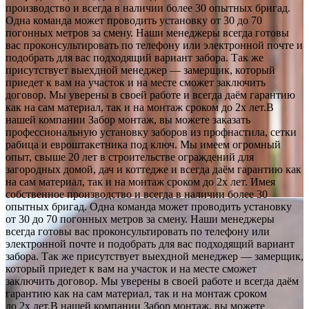
производство и всегда в наличии более 30 опытных бригад.
Одна команда может проводить установку от 30 до 70
погонных метров за смену. Наши менеджеры всегда готовы
вас проконсультировать по телефону или электронной почте и
подобрать для вас подходящий вариант забора. Так же
присутствует выехдной менеджер — замерщик, который
приедет к вам на участок и на месте сможет заключить
договор. Мы уверены в своей работе и всегда даём гарантию
как на сам материал, так и на монтаж сроком до 2х лет.В
нашей компании Забор монтаж, вы можете заказать
профессиональную установку заборов из профнастила, сетки
рабица и евроштакетника под ключ. Мы имеем огромный
опыт, свыше 20 лет в строительстве ограждений для
загородных домой, дач и коттедже и всегда даём гарантию как
на сам материал, так и на монтаж сроком до 2х лет. Имея
собственное производство и всегда в наличии более 30
опытных бригад. Одна команда может проводить установку
от 30 до 70 погонных метров за смену. Наши менеджеры
всегда готовы вас проконсультировать по телефону или
электронной почте и подобрать для вас подходящий вариант
забора. Так же присутствует выехдной менеджер — замерщик,
который приедет к вам на участок и на месте сможет
заключить договор. Мы уверены в своей работе и всегда даём
гарантию как на сам материал, так и на монтаж сроком
до 2х лет.В нашей компании Забор монтаж, вы можете