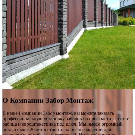
О Компании Забор Монтаж
В нашей компании Забор монтаж, вы можете заказать
профессиональную установку заборов из профнастила, сетки
рабица и евроштакетника под ключ. Мы имеем огромный
опыт, свыше 20 лет в строительстве ограждений для
загородных домой, дач и коттеджей. Имея собственное