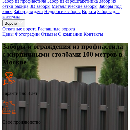
Забор из профнастила
Забор из евроштакетника
Забор из
сетки рабица
3D заборы
Металлические заборы
Заборы под
ключ
Забор для дачи
Недорогие заборы
Ворота
Заборы для
коттеджа
Ворота
Откатные ворота
Распашные ворота
Цены
Фотографии
Отзывы
О компании
Контакты
Заборы и ограждения из профнастила
с кирпичными столбами 100 метров в
Москве
Гарантия до 3 лет
Своё производство