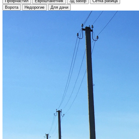
Профнастил
Евроштакетник
3Д забор
Сетка рабица
Ворота
Недорогие
Для дачи