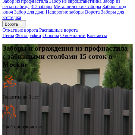
Забор из профнастила
Забор из евроштакетника
Забор из
сетки рабица
3D заборы
Металлические заборы
Заборы под
ключ
Забор для дачи
Недорогие заборы
Ворота
Заборы для
коттеджа
Ворота
Откатные ворота
Распашные ворота
Цены
Фотографии
Отзывы
О компании
Контакты
Заборы и ограждения из профнастила
с забивными столбами 15 соток в
Москве
Гарантия до 3 лет
Своё производство