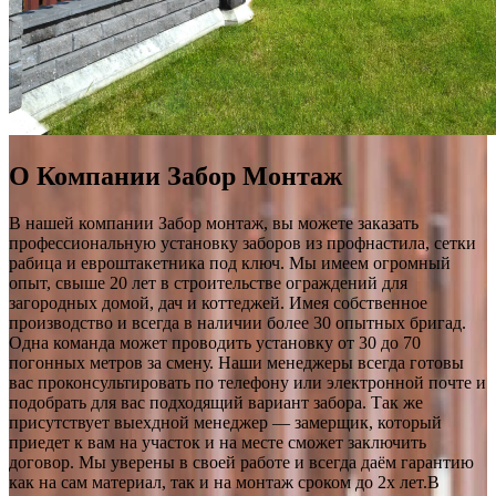
О Компании Забор Монтаж
В нашей компании Забор монтаж, вы можете заказать
профессиональную установку заборов из профнастила, сетки
рабица и евроштакетника под ключ. Мы имеем огромный
опыт, свыше 20 лет в строительстве ограждений для
загородных домой, дач и коттеджей. Имея собственное
производство и всегда в наличии более 30 опытных бригад.
Одна команда может проводить установку от 30 до 70
погонных метров за смену. Наши менеджеры всегда готовы
вас проконсультировать по телефону или электронной почте и
подобрать для вас подходящий вариант забора. Так же
присутствует выехдной менеджер — замерщик, который
приедет к вам на участок и на месте сможет заключить
договор. Мы уверены в своей работе и всегда даём гарантию
как на сам материал, так и на монтаж сроком до 2х лет.В