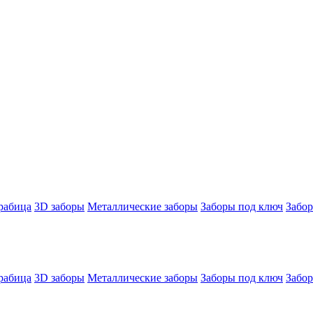
 рабица
3D заборы
Металлические заборы
Заборы под ключ
Забор
 рабица
3D заборы
Металлические заборы
Заборы под ключ
Забор